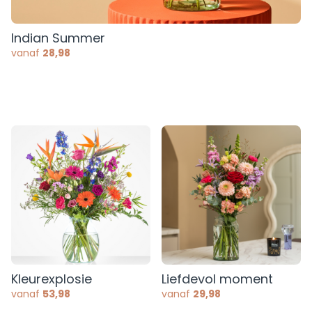
Indian Summer
vanaf
28,98
Kleurexplosie
Liefdevol moment
vanaf
53,98
vanaf
29,98