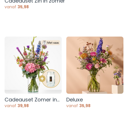
Cadeauset Zin in zomer
vanaf
35,98
Cadeauset Zomer in
Deluxe
je vaas
vanaf
39,98
vanaf
35,98