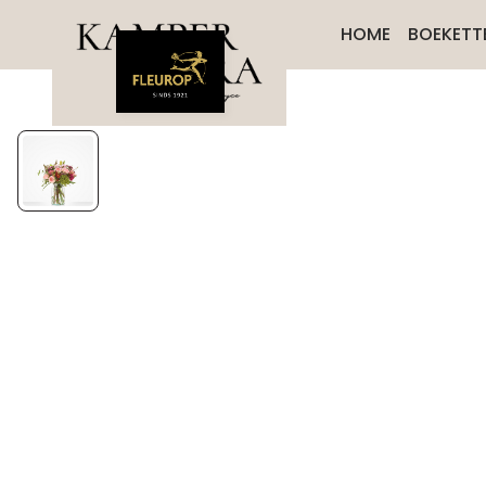
HOME
BOEKETT
BEDA
BESTS
BETER
PLUK 
ROUW
ROZE
SEIZ
VERJA
MEES
LUXE