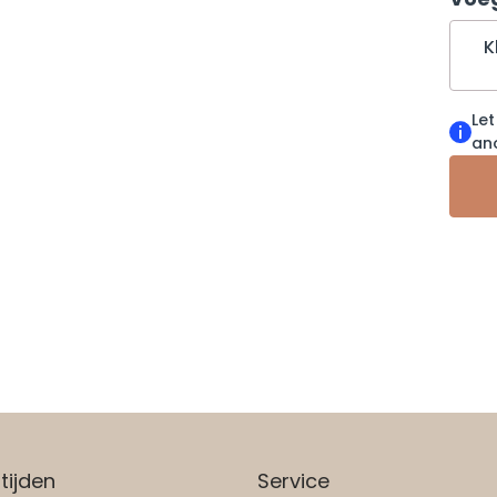
K
Let
an
tijden
Service