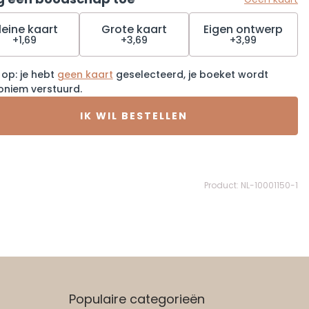
leine kaart
Grote kaart
Eigen ontwerp
+1,69
+3,69
+3,99
 op: je hebt
geen kaart
geselecteerd, je boeket wordt
oniem verstuurd.
IK WIL BESTELLEN
Product: NL-10001150-1
Populaire categorieën