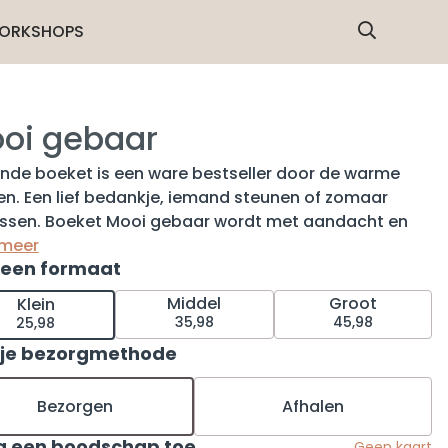
ORKSHOPS
oi gebaar
onde boeket is een ware bestseller door de warme
en. Een lief bedankje, iemand steunen of zomaar
assen. Boeket Mooi gebaar wordt met aandacht en
e geschikt voor jou, door de lokale Fleurop bloemist.
 meer
 een formaat
boeket Mooi gebaar bevat onder meer een prachtige
ra, roos en alstroemeria. Een glimlach
Middel
Groot
Klein
andeerd. Tip: bestel onze bijpassende vaas en
35,98
45,98
25,98
 de verrassing compleet.
 je bezorgmethode
Bezorgen
Afhalen
g een boodschap toe
Geen kaart