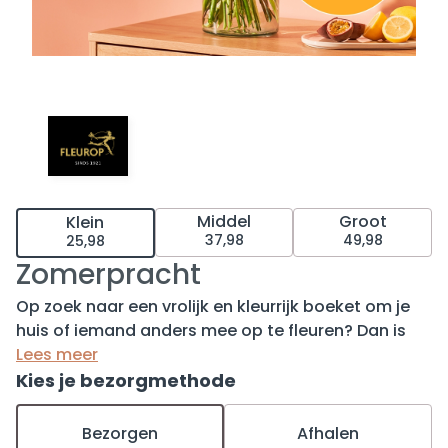
Middel
Groot
Klein
37,98
49,98
25,98
Zomerpracht
Op zoek naar een vrolijk en kleurrijk boeket om je
huis of iemand anders mee op te fleuren? Dan is
het boeket Zomerpracht een absolute aanrader.
Lees meer
Dit prachtige boeket bevat de mooiste
Kies je bezorgmethode
seizoensbloemen, waaronder de opvallende
zonnebloem, en is het perfecte cadeau voor elke
Bezorgen
Afhalen