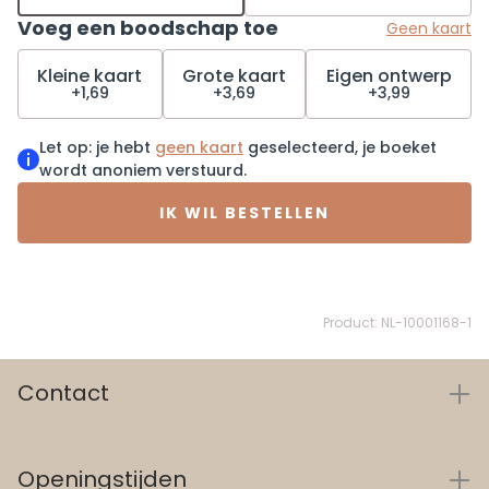
bestel onze bijpassende vaas, heerlijke chocolade
Voeg een boodschap toe
en bonbons of Bottega Zero Prosecco bij het
Geen kaart
boeket voor de ultieme verrassing.
Kleine kaart
Grote kaart
Eigen ontwerp
+1,69
+3,69
+3,99
Let op: je hebt
geen kaart
geselecteerd, je boeket
wordt anoniem verstuurd.
IK WIL BESTELLEN
Product: NL-10001168-1
Contact
Openingstijden