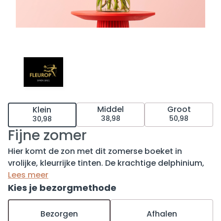
Middel
Groot
Klein
38,98
50,98
30,98
Fijne zomer
Hier komt de zon met dit zomerse boeket in
vrolijke, kleurrijke tinten. De krachtige delphinium,
opvallende zonnebloem en speelse gerbera in
Lees meer
combinatie met de mooiste seizoensbloemen
Kies je bezorgmethode
maken van dit boeket een waar plaatje om naar te
kijken. Wie verras jij met dit zomerboeket? Tip:
Bezorgen
Afhalen